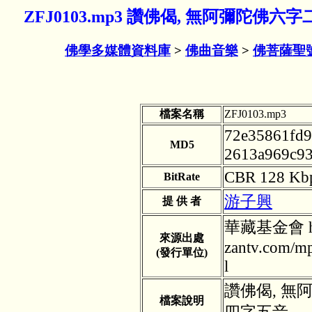
ZFJ0103.mp3 讚佛偈, 無阿彌陀佛
佛學多媒體資料庫
>
佛曲音樂
>
佛菩薩聖
檔案名稱
ZFJ0103.mp3
72e35861fd9
MD5
2613a969c9
CBR 128 Kb
BitRate
游子興
提 供 者
華藏基金會 htt
來源出處
zantv.com/m
(發行單位)
l
讚佛偈, 無
檔案說明