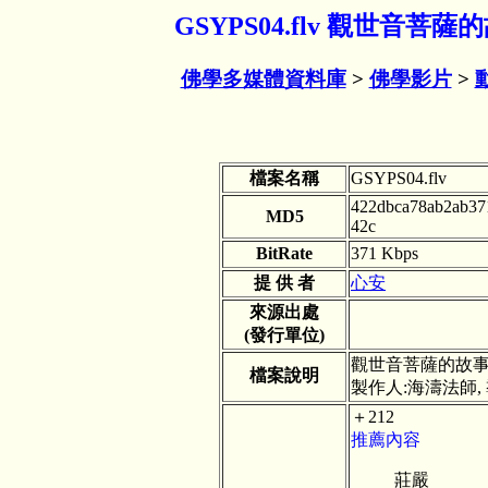
GSYPS04.flv 觀世音菩
佛學多媒體資料庫
>
佛學影片
>
檔案名稱
GSYPS04.flv
422dbca78ab2ab37
MD5
42c
BitRate
371 Kbps
提 供 者
心安
來源出處
(發行單位)
觀世音菩薩的故事 
檔案說明
製作人:海濤法師,
＋212
推薦內容
莊嚴