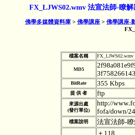
FX_LJWS02.wmv 法宣法師-
佛學多媒體資料庫
>
佛學講座
>
佛學講座-
FX
檔案名稱
FX_LJWS02.wmv
2f98a081e9f
MD5
3f75826614
355 Kbps
BitRate
ftp
提 供 者
http://www.f
來源出處
fofa/down/
(發行單位)
法宣法師-瞭
檔案說明
＋118