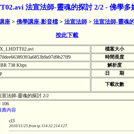
TT02.avi 法宣法師-靈魂的探討 2/2 - 佛
講座
>
佛學講座-影音檔
>
法宣法師
>
法宣法師-靈魂
按此下載
X_LHDTT02.avi
檔案大小
70dee66389393a6853b9a97d9b27ff9
時間長度
BR 738 Kbps
解析度
tp
日 期
下載次數
法宣法師-靈魂的探討 2/2
＋106
推薦內容
cl3
2010/11/25 from ip:114.32.214.127