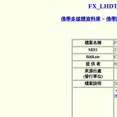
FX_LHD
佛學多媒體資料庫
>
佛學
檔案名稱
F
MD5
2
BitRate
C
提 供 者
f
來源出處
(發行單位)
檔案說明