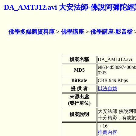
DA_AMTJ12.avi 大安法師-佛說阿彌陀經講
佛學多媒體資料庫
>
佛學講座
>
佛學講座-影音檔
檔案名稱
DA_AMTJ12.avi
e8634d58097400b
MD5
03f5
BitRate
CBR 949 Kbps
提 供 者
以法自娛
來源出處
(發行單位)
大安法師-佛說阿彌陀
檔案說明
十分精彩，有志
＋16
推薦內容