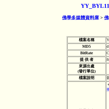
YY_BYL
佛學多媒體資料庫
>
佛
檔案名稱
Y
MD5
d
BitRate
C
提 供 者
f
來源出處
(發行單位)
檔案說明