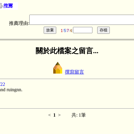
推薦理由:
關於此檔案之留言...
撰寫留言
22
 and ruingnn.
<
1
> 共: 1筆