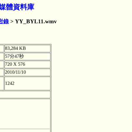
學多媒體資料庫
岩錄
> YY_BYL11.wmv
83,284 KB
57分47秒
720 X 576
2010/11/10
1242