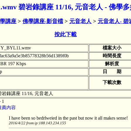
11.wmv 碧岩錄講座 11/16, 元音老人 - 佛
學講座
>
佛學講座-影音檔
>
元音老人
>
元音老人- 碧
按此下載
Y_BYL11.wmv
檔案大小
fac63a9a5e3b85778328b56d1389f0b
時間長度
BR 197 Kbps
解析度
tp
日 期
下載次數
碧岩錄講座 11/16, 元音老人
＋1
推薦內容
I have been so bedrlweied in the past but now it all makes sense!
2016/4/22 from ip:188.143.234.155