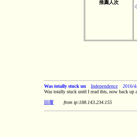
推薦人次
Was totally stuck un
Independence
2016/4/
Was totally stuck until I read this, now back up
回覆
from ip:188.143.234.155