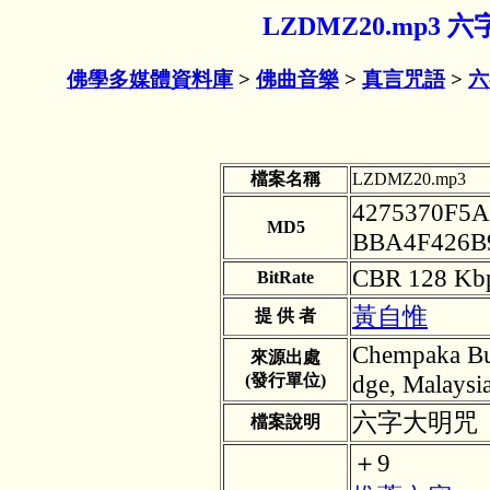
LZDMZ20.mp3
佛學多媒體資料庫
>
佛曲音樂
>
真言咒語
>
六
檔案名稱
LZDMZ20.mp3
4275370F5
MD5
BBA4F426B
CBR 128 Kb
BitRate
黃自惟
提 供 者
Chempaka Bu
來源出處
dge, Malay
(發行單位)
六字大明咒
檔案說明
＋9