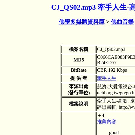
CJ_QS02.mp3 牽手人生
佛學多媒體資料庫
>
佛曲音樂
檔案名稱
CJ_QS02.mp3
C066CAE083F9E3
MD5
B24ED57
BitRate
CBR 192 Kbps
提 供 者
牽手人生
來源出處
慈濟-大愛電視台-http
(發行單位)
uchi.org.tw/go/g
牽手人生-高歌, 
檔案說明
靜思書軒, http://www
＋4
推薦內容
good