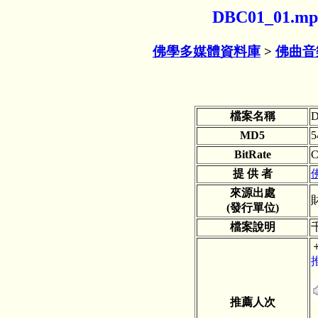
DBC01_01
佛學多媒體資料庫
>
佛曲音
檔案名稱
D
MD5
5
BitRate
C
提 供 者
來源出處
(發行單位)
檔案說明
推薦人次