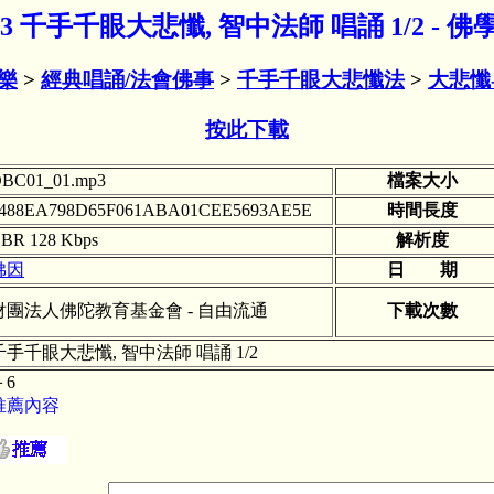
.mp3 千手千眼大悲懺, 智中法師 唱誦 1/2 -
樂
>
經典唱誦/法會佛事
>
千手千眼大悲懺法
>
大悲懺
按此下載
BC01_01.mp3
檔案大小
488EA798D65F061ABA01CEE5693AE5E
時間長度
BR 128 Kbps
解析度
佛因
日 期
財團法人佛陀教育基金會 - 自由流通
下載次數
千手千眼大悲懺, 智中法師 唱誦 1/2
＋6
推薦內容