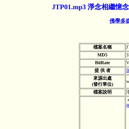
JTP01.mp3 淨念相
佛學多
檔案名稱
J
MD5
3
BitRate
V
提 供 者
來源出處
w
(發行單位)
檔案說明