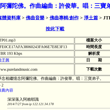
繼憶念阿彌陀佛。作曲編曲：許俊華。唱：三寶
媒體資料庫
>
佛曲音樂
>
佛曲專輯/創作
>
淨土篇
> JT
按此下載
TP01.mp3
檔案大小
FE0CE17AFA38060243FA06E7E8E3F13
時間長度
BR 193 Kbps
解析度
游子興
日 期
下載次數
ww.purelandmusic.com
淨念相繼憶念阿彌陀佛。作曲編曲：許俊華。唱：三寶弟子。
＋2
推薦內容
深深落入阿賴耶識
2014/7/27 from ip:122.121.34.178