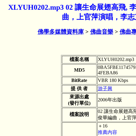
XLYUH0202.mp3 02 讓生命展
曲，上官萍演唱，李志東
佛學多媒體資料庫
>
佛曲音樂
>
佛曲專
檔案名稱
XLYUH0202.mp3
0BA5FBE1174579
MD5
4FEBA86
BitRate
VBR 180 Kbps
提 供 者
游子興
來源出處
2006年出版
(發行單位)
02 讓生命展翅
檔案說明
俊華編曲，上官
＋16
推薦內容