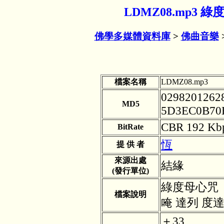
LDMZ08.mp3 
佛學多媒體資料庫
>
佛曲音樂
檔案名稱
LDMZ08.mp3
0298201262
MD5
5D3EC0B70
CBR 192 Kb
BitRate
恆
提 供 者
來源出處
結緣
(發行單位)
綠度母心咒
檔案說明
唵 達列 度
＋33