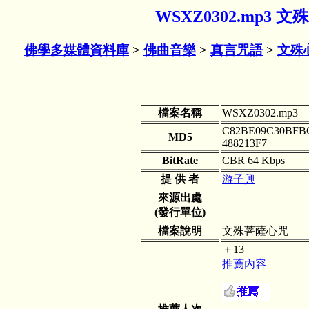
WSXZ0302.mp3
佛學多媒體資料庫
>
佛曲音樂
>
真言咒語
>
文殊
檔案名稱
WSXZ0302.mp3
C82BE09C30BFB
MD5
488213F7
BitRate
CBR 64 Kbps
提 供 者
游子興
來源出處
(發行單位)
檔案說明
文殊菩薩心咒
＋13
推薦內容