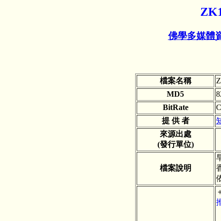
ZK
佛學多媒體
檔案名稱
Z
MD5
8
BitRate
C
提 供 者
來源出處
(發行單位)
檔案說明