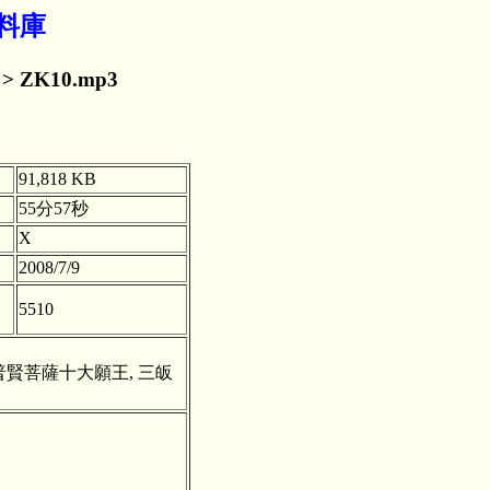
資料庫
> ZK10.mp3
91,818 KB
55分57秒
X
2008/7/9
5510
 普賢菩薩十大願王, 三皈