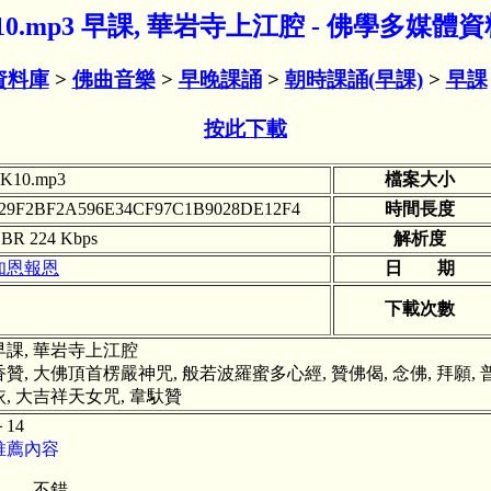
10.mp3 早課, 華岩寺上江腔 - 佛學多媒體
資料庫
>
佛曲音樂
>
早晚課誦
>
朝時課誦(早課)
>
早課
按此下載
K10.mp3
檔案大小
29F2BF2A596E34CF97C1B9028DE12F4
時間長度
BR 224 Kbps
解析度
知恩報恩
日 期
下載次數
早課, 華岩寺上江腔
香贊, 大佛頂首楞嚴神咒, 般若波羅蜜多心經, 贊佛偈, 念佛, 拜願,
依, 大吉祥天女咒, 韋馱贊
＋14
推薦內容
不錯