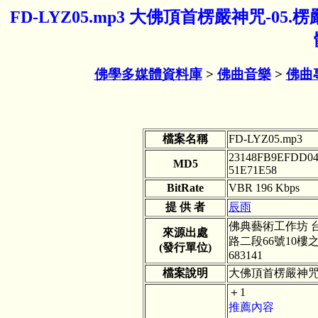
FD-LYZ05.mp3 大佛頂首楞嚴神咒-05
佛學多媒體資料庫
>
佛曲音樂
>
佛曲
檔案名稱
FD-LYZ05.mp3
23148FB9EFDD04
MD5
51E71E58
BitRate
VBR 196 Kbps
提 供 者
辰雨
佛典藝術工作坊 
來源出處
路二段66號10樓之3,
(發行單位)
683141
檔案說明
大佛頂首楞嚴神咒-
＋1
推薦內容