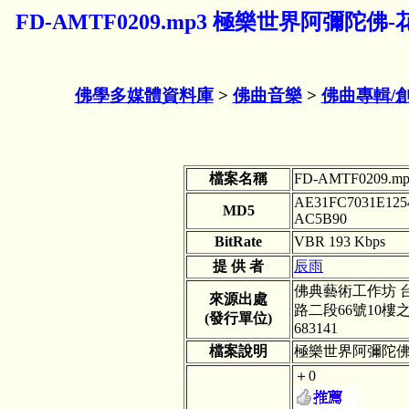
FD-AMTF0209.mp3 極樂世界阿彌陀佛
佛學多媒體資料庫
>
佛曲音樂
>
佛曲專輯/
檔案名稱
FD-AMTF0209.mp
AE31FC7031E125
MD5
AC5B90
BitRate
VBR 193 Kbps
提 供 者
辰雨
佛典藝術工作坊 
來源出處
路二段66號10樓之3,
(發行單位)
683141
檔案說明
極樂世界阿彌陀佛-
＋0