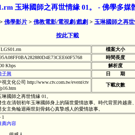
01.rm 玉琳國師之再世情緣 01。 - 佛學多
>
佛學影片
>
佛教電影/電視劇/戲劇
>
玉琳國師之再世
按此下載
LGS01.rm
檔案大小
95A08FF0BA282880D4E73CEE60F5768
時間長度
00 Kbps
解析度
游子興
日 期
視文化公司 http://www.ctv.com.tw/event/ctv
下載次數
/p16.htm
玉琳國師之再世情緣 01。
發生在清朝初年玉琳國師身上的隔世愛情故事。時代背景跨越唐
男女主角輪迴兩世刻骨銘心真摯感人的愛情故事。
＋1
推薦內容
很感人