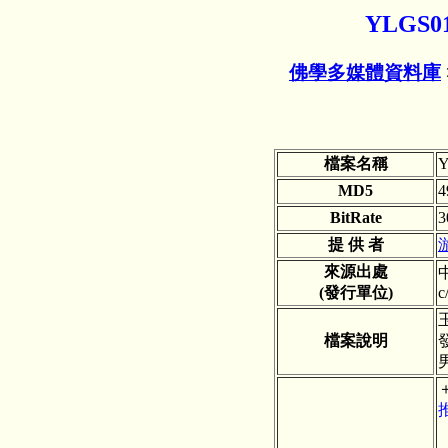
YLGS
佛學多媒體資料庫
檔案名稱
Y
MD5
4
BitRate
3
提 供 者
來源出處
中
(發行單位)
c
檔案說明