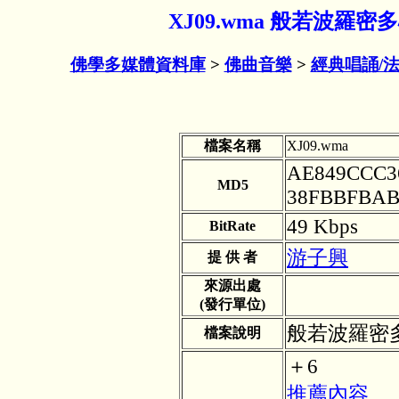
XJ09.wma 般若波羅密
佛學多媒體資料庫
>
佛曲音樂
>
經典唱誦/
檔案名稱
XJ09.wma
AE849CCC3
MD5
38FBBFBAB
49 Kbps
BitRate
游子興
提 供 者
來源出處
(發行單位)
般若波羅密多
檔案說明
＋6
推薦內容