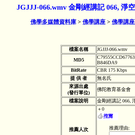
JGJJJ-066.wmv 金剛經講記 066,
佛學多媒體資料庫
>
佛學講座
>
佛學講座
檔案名稱
JGJJJ-066.wmv
C79555CCD67763
MD5
B846DA9
BitRate
CBR 175 Kbps
提 供 者
無名氏
來源出處
佛陀教育基金
(發行單位)
檔案說明
金剛經講記 066, 
＋0
推薦理由:
推薦人次