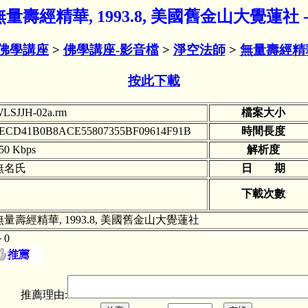
rm 無量壽經精華, 1993.8, 美國舊金山大覺蓮
佛學講座
>
佛學講座-影音檔
>
淨空法師
>
無量壽經精
按此下載
LSJJH-02a.rm
檔案大小
ECD41B0B8ACE55807355BF09614F91B
時間長度
50 Kbps
解析度
無名氏
日 期
下載次數
無量壽經精華, 1993.8, 美國舊金山大覺蓮社
＋0
推薦理由: