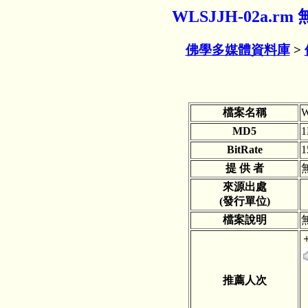
WLSJJH-02a.
佛學多媒體資料庫
>
檔案名稱
W
MD5
1
BitRate
1
提 供 者
來源出處
(發行單位)
檔案說明
推薦人次