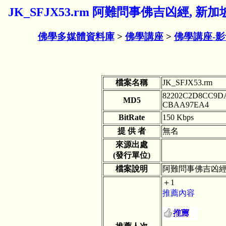
JK_SFJX53.rm 阿難問事佛吉凶經, 新
佛學多媒體資料庫
>
佛學講座
>
佛學講座-
檔案名稱
JK_SFJX53.rm
82202C2D8CC9D
MD5
CBAA97EA4
BitRate
150 Kbps
提 供 者
無名
來源出處
(發行單位)
檔案說明
阿難問事佛吉凶經,
＋1
推薦內容