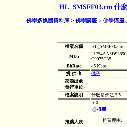
HL_SMSFF03.rm 
佛學多媒體資料庫
>
佛學講座
>
佛學講座
檔案名稱
HL_SMSFF03.rm
21754AA5D93890
MD5
C9975C35
BitRate
45 Kbps
提 供 者
佛子
來源出處
(發行單位)
檔案說明
什麼是佛法 3/5
＋0
推薦理由:
推薦人次