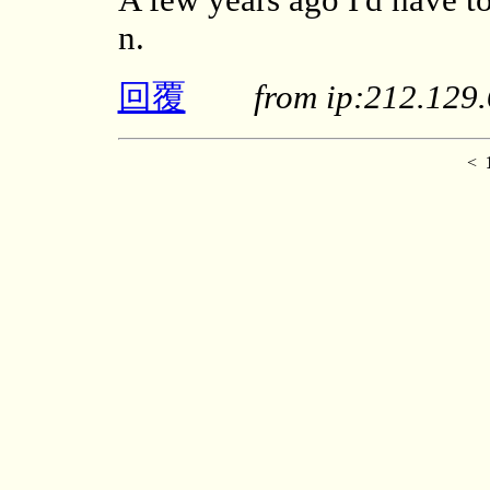
A few years ago I'd have t
n.
回覆
from ip:212.12
<