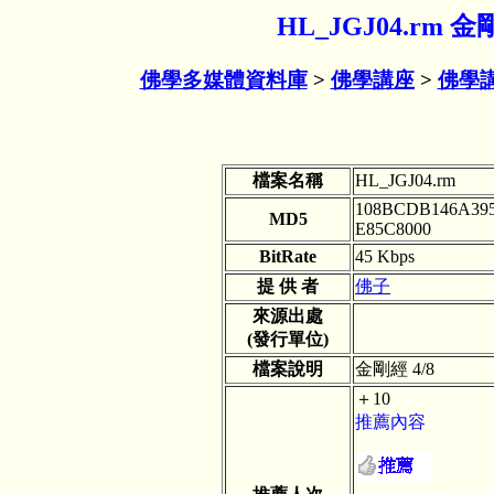
HL_JGJ04.rm 
佛學多媒體資料庫
>
佛學講座
>
佛學
檔案名稱
HL_JGJ04.rm
108BCDB146A395
MD5
E85C8000
BitRate
45 Kbps
提 供 者
佛子
來源出處
(發行單位)
檔案說明
金剛經 4/8
＋10
推薦內容