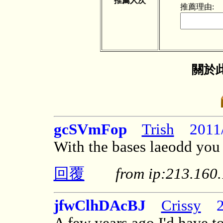
推薦人次
推薦理由:
關於此
gcSVmFop
Trish
2011/
With the bases laeodd you 
回覆
from ip:213.16
jfwClhDAcBJ
Crissy
20