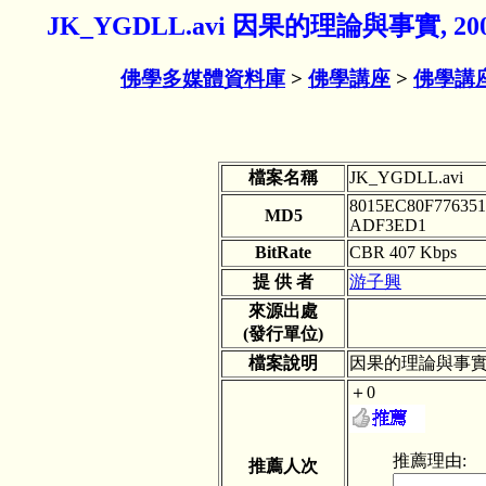
JK_YGDLL.avi 因果的理論與事實, 2
佛學多媒體資料庫
>
佛學講座
>
佛學講
檔案名稱
JK_YGDLL.avi
8015EC80F77635
MD5
ADF3ED1
BitRate
CBR 407 Kbps
提 供 者
游子興
來源出處
(發行單位)
檔案說明
因果的理論與事實, 
＋0
推薦理由:
推薦人次