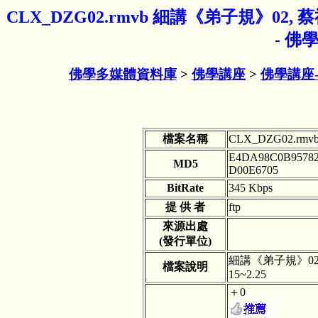
CLX_DZG02.rmvb 細講《弟子規》02, 
- 
佛學多媒體資料庫
>
佛學講座
>
佛學講座
檔案名稱
CLX_DZG02.rmv
E4DA98C0B9578
MD5
D00E6705
BitRate
345 Kbps
提 供 者
ftp
來源出處
(發行單位)
細講《弟子規》02,
檔案說明
15~2.25
＋0