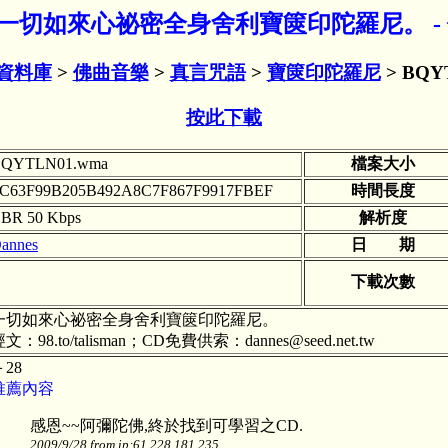
wma 一切如來心祕密全身舍利寶篋印陀羅尼。 
資料庫
>
佛曲音樂
>
真言咒語
>
寶篋印陀羅尼
> BQY
按此下載
QYTLN01.wma
檔案大小
C63F99B205B492A8C7F867F9917FBEF
時間長度
BR 50 Kbps
解析度
annes
日 期
下載次數
一切如來心祕密全身舍利寶篋印陀羅尼。
文：98.to/talisman；CD免費供索：dannes@seed.net.tw
＋28
推薦內容
感恩~~阿彌陀佛,終於找到可學習之CD.
2009/9/28 from ip:61.228.181.235