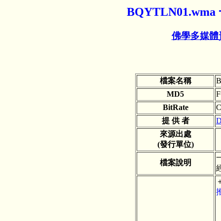
BQYTLN01.
佛學多媒體
檔案名稱
B
MD5
F
BitRate
C
提 供 者
D
來源出處
(發行單位)
檔案說明
經