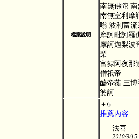
南無佛陀 南
南無室利摩
嗡 波利富流
摩訶毗訶羅
檔案說明
摩訶迦梨波帝
梨
富隸阿夜那
僧祇帝
醯帝蓰 三博
婆訶
＋6
推薦內容
法喜
2010/9/15 