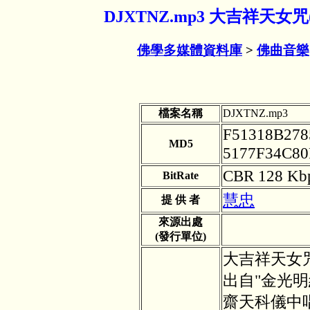
DJXTNZ.mp3 大吉祥天女
佛學多媒體資料庫
>
佛曲音樂
檔案名稱
DJXTNZ.mp3
F51318B27
MD5
5177F34C8
CBR 128 Kb
BitRate
慧忠
提 供 者
來源出處
(發行單位)
大吉祥天女咒
出自"金光明
齋天科儀中