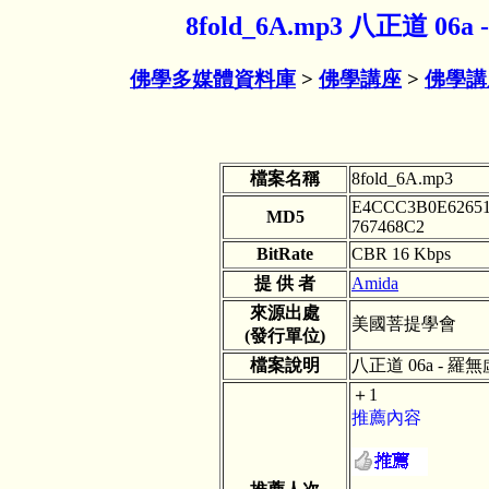
8fold_6A.mp3 八正道 
佛學多媒體資料庫
>
佛學講座
>
佛學講
檔案名稱
8fold_6A.mp3
E4CCC3B0E62651
MD5
767468C2
BitRate
CBR 16 Kbps
提 供 者
Amida
來源出處
美國菩提學會
(發行單位)
檔案說明
八正道 06a - 
＋1
推薦內容