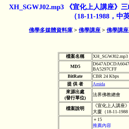
XH_SGWJ02.mp3 《宣化上人講座
（18-11-1988
佛學多媒體資料庫
>
佛學講座
>
佛學講座
檔案名稱
XH_SGWJ02.mp3
D647ADCDA6047
MD5
BA5297CFF
BitRate
CBR 24 Kbps
提 供 者
Amida
來源出處
法界佛教總會
(發行單位)
《宣化上人講座》
檔案說明
大廈（18-11-1
＋15
推薦內容