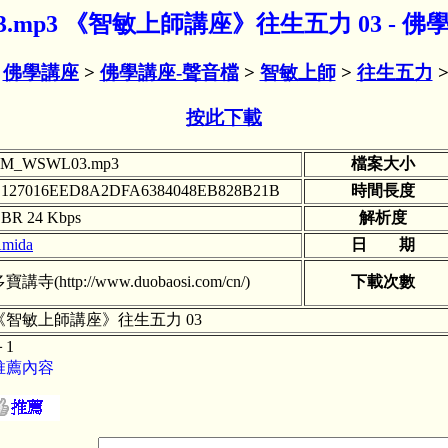
03.mp3 《智敏上師講座》往生五力 03 - 
>
佛學講座
>
佛學講座-聲音檔
>
智敏上師
>
往生五力
>
按此下載
M_WSWL03.mp3
檔案大小
127016EED8A2DFA6384048EB828B21B
時間長度
BR 24 Kbps
解析度
mida
日 期
寶講寺(http://www.duobaosi.com/cn/)
下載次數
《智敏上師講座》往生五力 03
＋1
推薦內容