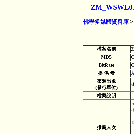
ZM_WSWL
佛學多媒體資料庫
檔案名稱
Z
MD5
C
BitRate
C
提 供 者
A
來源出處
多
(發行單位)
檔案說明
推薦人次