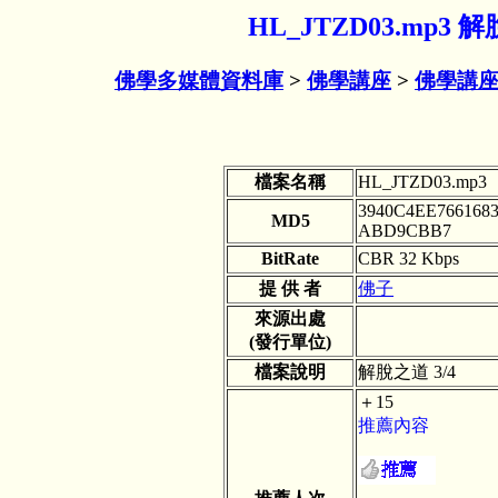
HL_JTZD03.mp3
佛學多媒體資料庫
>
佛學講座
>
佛學講座
檔案名稱
HL_JTZD03.mp3
3940C4EE766168
MD5
ABD9CBB7
BitRate
CBR 32 Kbps
提 供 者
佛子
來源出處
(發行單位)
檔案說明
解脫之道 3/4
＋15
推薦內容