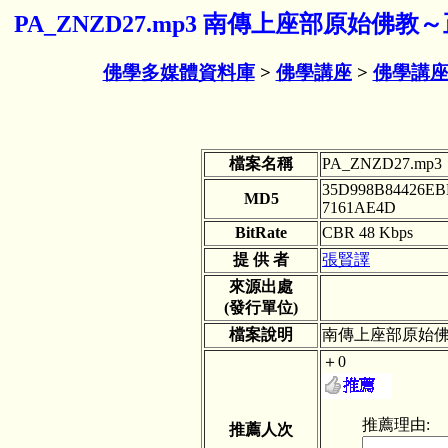
PA_ZNZD27.mp3 南傳上座部原始佛
佛學多媒體資料庫
>
佛學講座
>
佛學講座
檔案名稱
PA_ZNZD27.mp3
35D998B84426E
MD5
7161AE4D
BitRate
CBR 48 Kbps
提 供 者
張賢譯
來源出處
(發行單位)
檔案說明
南傳上座部原始佛
＋0
推薦理由:
推薦人次