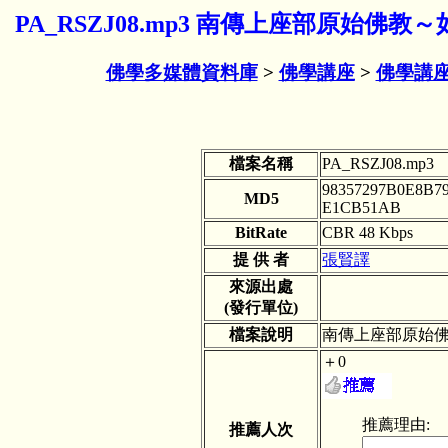
PA_RSZJ08.mp3 南傳上座部原始佛教～
佛學多媒體資料庫
>
佛學講座
>
佛學講座
檔案名稱
PA_RSZJ08.mp3
98357297B0E8B7
MD5
E1CB51AB
BitRate
CBR 48 Kbps
提 供 者
張賢譯
來源出處
(發行單位)
檔案說明
南傳上座部原始佛教
＋0
推薦理由:
推薦人次