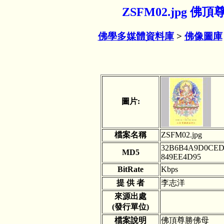
ZSFM02.jpg 
佛學多媒體資料庫
>
佛像圖庫
圖片:
檔案名稱
ZSFM02.jpg
32B6B4A9D0CED
MD5
849EE4D95
BitRate
Kbps
提 供 者
李志洋
來源出處
(發行單位)
檔案說明
佛頂尊勝佛母