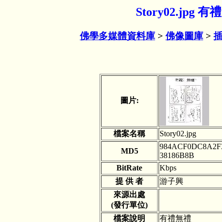
Story02.jp
佛學多媒體資料庫
>
佛像圖庫
>
圖片:
檔案名稱
Story02.jpg
984ACF0DC8A2F3
MD5
38186B8B
BitRate
Kbps
提 供 者
游子興
來源出處
(發行單位)
檔案說明
有禮無禮