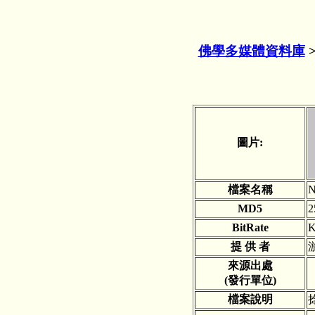
佛學多媒體資料庫
圖片:
檔案名稱
N
MD5
2
BitRate
K
提 供 者
來源出處
(發行單位)
檔案說明