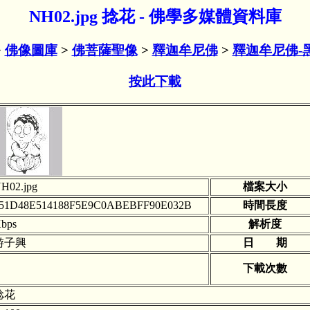
NH02.jpg 捻花 - 佛學多媒體資料庫
>
佛像圖庫
>
佛菩薩聖像
>
釋迦牟尼佛
>
釋迦牟尼佛-
按此下載
H02.jpg
檔案大小
51D48E514188F5E9C0ABEBFF90E032B
時間長度
bps
解析度
游子興
日 期
下載次數
捻花