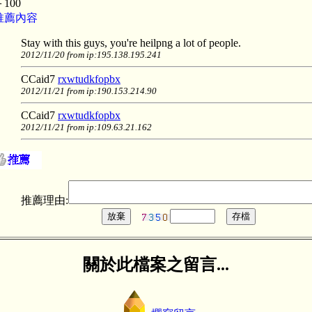
＋100
推薦內容
Stay with this guys, you're heilpng a lot of people.
2012/11/20 from ip:195.138.195.241
CCaid7
rxwtudkfopbx
2012/11/21 from ip:190.153.214.90
CCaid7
rxwtudkfopbx
2012/11/21 from ip:109.63.21.162
推薦理由:
關於此檔案之留言...