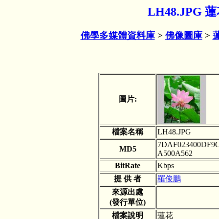
LH48.JPG
佛學多媒體資料庫
>
佛像圖庫
>
圖片:
檔案名稱
LH48.JPG
7DAF023400DF9C
MD5
A500A562
BitRate
Kbps
提 供 者
羅俊鵬
來源出處
(發行單位)
檔案說明
蓮花