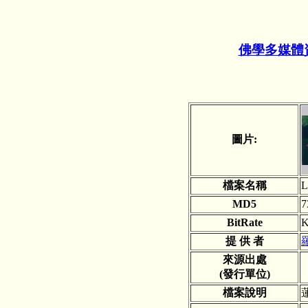
佛學多媒體
圖片:
檔案名稱
L
MD5
7
BitRate
K
提 供 者
來源出處
(發行單位)
檔案說明