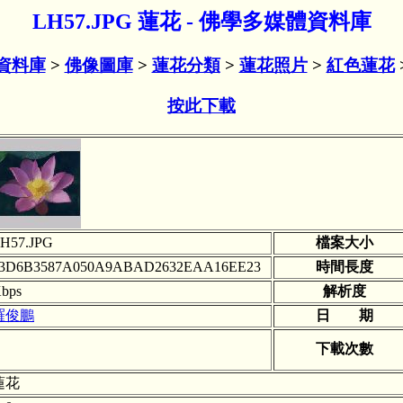
LH57.JPG 蓮花 - 佛學多媒體資料庫
資料庫
>
佛像圖庫
>
蓮花分類
>
蓮花照片
>
紅色蓮花
按此下載
H57.JPG
檔案大小
3D6B3587A050A9ABAD2632EAA16EE23
時間長度
bps
解析度
羅俊鵬
日 期
下載次數
蓮花