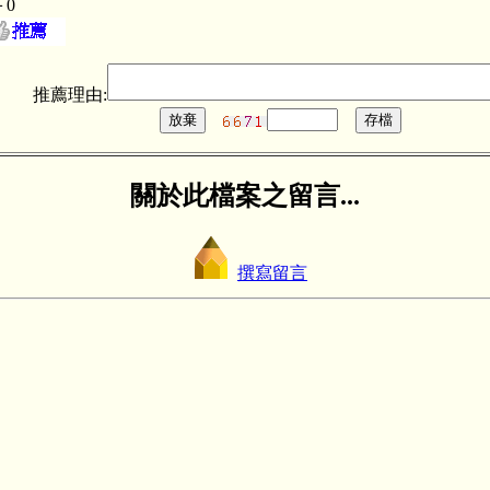
＋0
推薦理由:
關於此檔案之留言...
撰寫留言