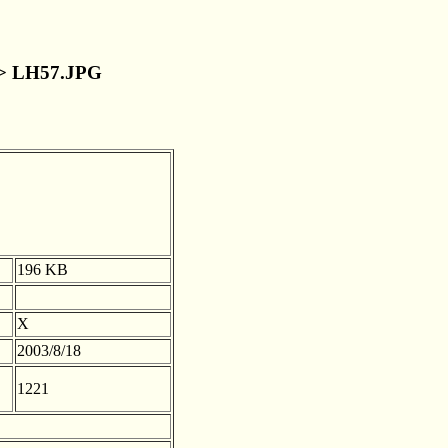
> LH57.JPG
196 KB
X
2003/8/18
1221