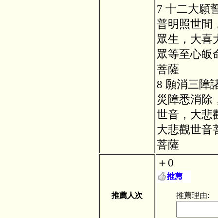
7 十二大
普明照世間
眾生，大喜
眾等至心皈
菩薩
8 願消三
災障悉消除
世音，大悲
大悲觀世音
菩薩
＋0
推薦人次
推薦理由: