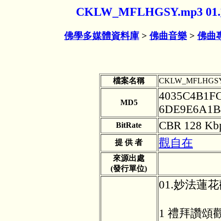
CKLW_MFLHGSY.mp3
佛學多媒體資料庫
>
佛曲音樂
>
佛曲
檔案名稱
CKLW_MFLHGSY
4035C4B1F
MD5
6DE9E6A1B
CBR 128 Kb
BitRate
觀自在
提 供 者
來源出處
(發行單位)
01.妙法蓮
1 禮拜讚