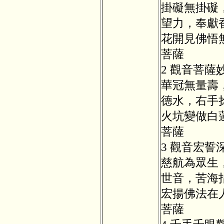
掛礙無掛礙
望力，奉獻
花開見佛悟
菩薩
2 觀音菩
華冠無量壽
德水，右手
火坑變做白
菩薩
3 觀音宏
慈航為眾生
世音，苦海
宏揚佛法在
菩薩