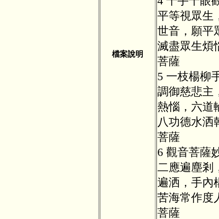
4 千手千
平等視眾生
世音，願平
滅盡眾生煩
檔案說明
菩薩
5 一枝楊
調御慈悲主
熱惱，六道
八功德水洒
菩薩
6 觀音菩
二應遍塵剎
遍洒，手內
苦海常作度
菩薩