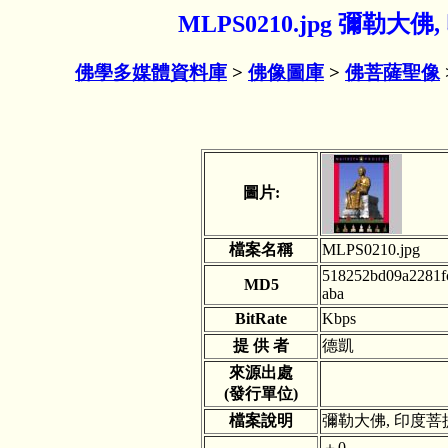
MLPS0210.jpg 彌勒
佛學多媒體資料庫
>
佛像圖庫
>
佛菩薩聖像
圖片:
檔案名稱
MLPS0210.jpg
518252bd09a2281f
MD5
aba
BitRate
Kbps
提 供 者
德凱
來源出處
(發行單位)
檔案說明
彌勒大佛, 印度菩
＋0