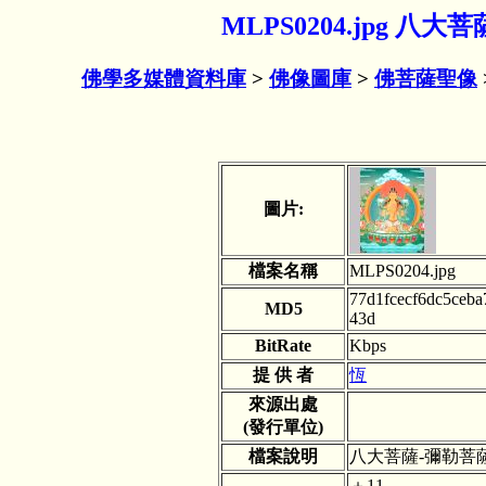
MLPS0204.jpg 八
佛學多媒體資料庫
>
佛像圖庫
>
佛菩薩聖像
圖片:
檔案名稱
MLPS0204.jpg
77d1fcecf6dc5ceb
MD5
43d
BitRate
Kbps
提 供 者
恆
來源出處
(發行單位)
檔案說明
八大菩薩-彌勒菩
＋11