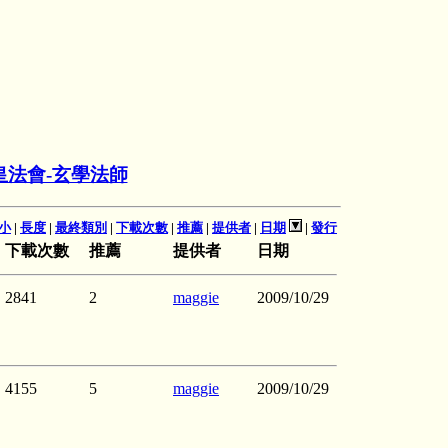
皇法會-玄學法師
小
|
長度
|
最終類別
|
下載次數
|
推薦
|
提供者
|
日期
|
發行
下載次數
推薦
提供者
日期
2841
2
maggie
2009/10/29
4155
5
maggie
2009/10/29