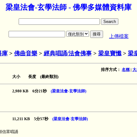
梁皇法會-玄學法師 - 佛學多媒體資料庫
上傳檔案
料庫
>
佛曲音樂
>
經典唱誦/法會佛事
>
梁皇寶懺
>
梁
排序方式：
名稱
|
大
大小 長度 (最終類別)
2,980 KB 6分21秒
(梁皇法會-玄學法師)
11,211 KB 5分57秒
(梁皇法會-玄學法師)
領信眾唱誦