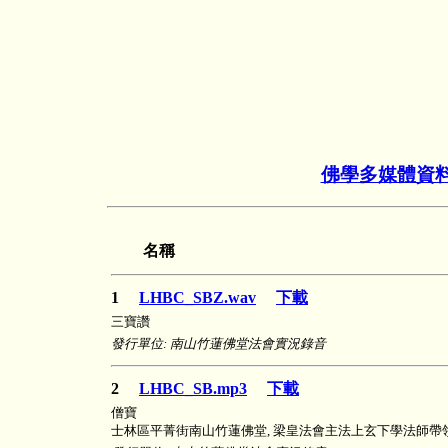
佛學多媒體資
名稱
1
LHBC_SBZ.wav
下載
三寶讚
發行單位: 南山竹蓮佛堂法會實況錄音
2
LHBC_SB.mp3
下載
僧寶
士林區平菁街南山竹蓮佛堂, 梁皇法會主法上玄下學法師帶