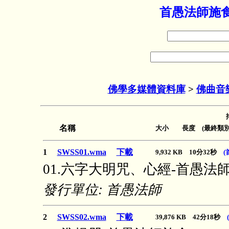
首愚法師施食
佛學多媒體資料庫
>
佛曲音
名稱
大小 長度 (最終類別
1
SWSS01.wma
下載
9,932 KB 10分32秒
(
01.六字大明咒、心經-首愚法
發行單位: 首愚法師
2
SWSS02.wma
下載
39,876 KB 42分18秒