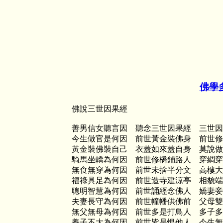
佛學
佛說三世因果經
善男信女聽言因 聽念三世因果經 三世因
今生做官是何因 前世黃金裝佛身 前世修
黃金裝佛裝自己 衣蓋如來蓋自身 莫說做
騎馬坐轎為何因 前世修橋鋪路人 穿綢穿
無食無穿為何因 前世未捨半分文 高樓大
福祿具足為何因 前世造寺建涼亭 相貌端
聰明智慧為何因 前世誦經念佛人 嬌妻妾
夫妻長守為何因 前世幢幡供佛前 父母雙
無父無母為何因 前世多是打鳥人 多子多
養子不大為何因 前世皆是恨他人 今生無