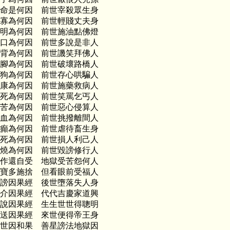
命是何因 前世宰殺眾生身
寡為何因 前世輕賤丈夫身
明為何因 前世施油點佛燈
口為何因 前世多說是非人
背為何因 前世譏笑拜佛人
腳為何因 前世破壞路橋人
狗為何因 前世存心哄騙人
康為何因 前世施藥救病人
死為何因 前世笑罵乞丐人
苦為何因 前世惡心侵算人
血為何因 前世挑撥離間人
癲為何因 前世虐待畜生身
死為何因 前世損人利己人
燒為何因 前世毀謗修行人
作還自受 地獄受苦怨何人
寶多施捨 但看眼前受福人
謗因果經 後世墮落失人身
介因果經 代代吉慶家道興
說因果經 生生世世得聰明
送因果經 來世便得帝王身
世因和果 善星謗法地獄因