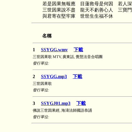
若是因果無報應 目蓮救母是何因 若人深
三世因果說不盡 龍天不虧善心人 三寶門
與君寄在堅牢庫 世世生生福不休
名稱
1
SSYGG.wmv
下載
三世因果歌 MTV, 廣東話, 覺慧法音合唱團
發行單位:
2
SSYGG.mp3
下載
三世因果歌
發行單位:
3
SSYGJ01.mp3
下載
佛說三世因果經, 海濤法師國語恭誦
發行單位: