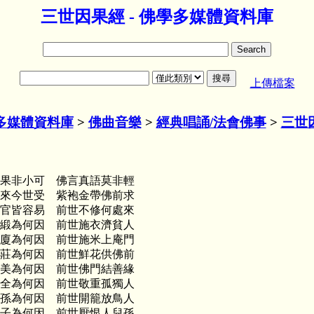
三世因果經 - 佛學多媒體資料庫
上傳檔案
多媒體資料庫
>
佛曲音樂
>
經典唱誦/法會佛事
>
三世
果非小可 佛言真語莫非輕
來今世受 紫袍金帶佛前求
官皆容易 前世不修何處來
緞為何因 前世施衣濟貧人
廈為何因 前世施米上庵門
莊為何因 前世鮮花供佛前
美為何因 前世佛門結善緣
全為何因 前世敬重孤獨人
孫為何因 前世開籠放鳥人
子為何因 前世厭恨人兒孫