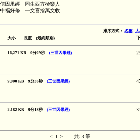
信因果經 同生西方極樂人
中福好修 一文喜捨萬文收
排序方式：
名稱
|
大
大小 長度 (最終類別)
2
16,271 KB 9分29秒
(三世因果經)
4
9,000 KB 9分36秒
(三世因果經)
3
2,182 KB 9分18秒
(三世因果經)
<
1
>
共: 3 筆