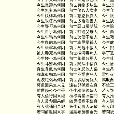
今生長壽為何因 前世買物多放生 今生短
今生無妻為何因 前世偷姦人女妻 今生守
今生奴婢為何因 前世忘恩負義人 今生眼
今生眼瞎為何因 前世多看淫書人 今生缺
今生聾啞為何因 前世惡口罵雙親 今生駝
今生曲手為何因 前世打過父母人 今生曲
今生牛馬為何因 前世欠債不還人 今生豬
今生多病為何因 前世幸災樂禍人 今生健
今生坐牢為何因 前世見危不救人 今生餓
被人毒死為何因 前世攔河毒魚人 零丁孤
今生矮小為何因 前世鄙視各用人 今生吐
今生耳聾為何因 前世聞法不信真 今生瘡
身生臭氣為何因 前世妒忌他人榮 今生吊
鰥寡孤獨為何因 前世不愛妻兒人 雷打火
虎咬蛇傷為何因 前世多結冤仇人 萬般自
莫道因果無人見 遠在兒孫近在身 不信三
前世修來今生受 今生積德後蔭人 若人毀
有人信行因果經 福祿壽星照臨門 有人推
有人常帶因果經 凶災橫禍不臨身 有人講
有人讀誦因果經 來生到處人恭敬 有人印
若問前世因果事 迦葉布施獲金光 若問後