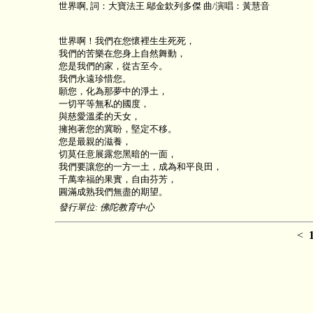
世界啊, 詞：大寶法王 鄔金欽列多傑 曲/演唱：黃慧音
世界啊！我們在您懷裡生生死死，
我們的苦樂在您身上自然舞動，
您是我們的家，從古至今。
我們永遠珍惜您。
願您，化為那夢中的淨土，
一切平等無私的國度，
與慈愛溫柔的天女，
擁抱著您的冀盼，堅定不移。
您是最親的滋養，
切莫任意展露您黑暗的一面，
我們要讓您的一方一土，成為和平良田，
千萬幸福的果實，自由芬芳，
圓滿成熟我們無盡的期望。
發行單位: 佛陀教育中心
<