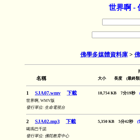
世界啊 
佛學多媒體資料庫
>
名稱
大小 長度 (最終類
1
SJA07.wmv
下載
18,754 KB 7分19秒
世界啊, WMV版
發行單位: 生命電視台
2
SJA02.mp3
下載
5,350 KB 5分42秒
(
噶瑪巴千諾
發行單位: 佛陀教育中心