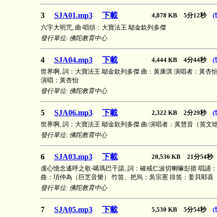
3
SJA01.mp3
下載
4,878 KB 5分12秒
(
六字大明咒, 曲‧唱頌：大寶法王 鄔金欽列多傑
發行單位: 佛陀教育中心
4
SJA04.mp3
下載
4,444 KB 4分44秒
(
世界啊, 詞：大寶法王 鄔金欽列多傑 曲：黃康淇 演唱者：黃杏
演唱：黃杏怡
發行單位: 佛陀教育中心
5
SJA06.mp3
下載
2,322 KB 2分29秒
(
世界啊, 詞：大寶法王 鄔金欽列多傑 曲/演唱者：黃慧音（英文
發行單位: 佛陀教育中心
6
SJA03.mp3
下載
20,536 KB 21分54
虔心憶念遙呼之歌-噶瑪巴千諾, 詞：確戒仁波切喇嘛彭措 唱誦
曲：項仲為（巨芝音樂） 竹笛、把烏：吳宗憲 排笛：姜貝耶喜
發行單位: 佛陀教育中心
7
SJA05.mp3
下載
5,530 KB 5分54秒
(