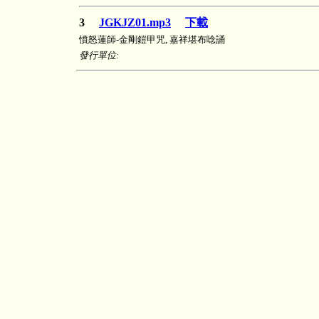
3
JGKJZ01.mp3
下載
憤怒蓮師-金剛鎧甲咒, 嘉祥堪布唸誦
發行單位: