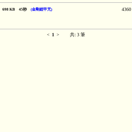
4360
698 KB 45秒
(金剛鎧甲咒)
<
1
>
共: 3 筆