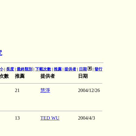
咒
小
|
長度
|
最終類別
|
下載次數
|
推薦
|
提供者
|
日期
|
發行
次數
推薦
提供者
日期
21
慧淨
2004/12/26
13
TED WU
2004/4/3