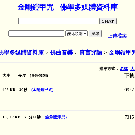
金剛鎧甲咒 - 佛學多媒體資料庫
上傳檔案
佛學多媒體資料庫
>
佛曲音樂
>
真言咒語
>
金剛鎧甲
排序方式：
名稱
|
大
下載
大小 長度 (最終類別)
6922
469 KB 30秒
(金剛鎧甲咒)
7315
16,807 KB 28分41秒
(金剛鎧甲咒)