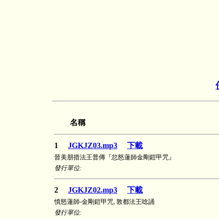
名稱
1
JGKJZ03.mp3
下載
晉美朋措法王普傳『忿怒蓮師金剛鎧甲咒』
發行單位:
2
JGKJZ02.mp3
下載
憤怒蓮師-金剛鎧甲咒, 敦都法王唸誦
發行單位: