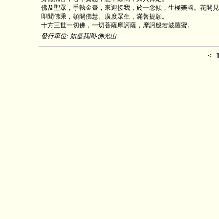
佛及聖眾，手執金臺，來迎接我，於一念傾，生極樂國。花開見
即聞佛乘，頓開佛慧。廣度眾生，滿菩提願。
十方三世一切佛，一切菩薩摩訶薩，摩訶般若波羅蜜。
發行單位: 如是我聞-佛光山
<