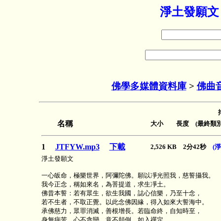
淨土發願文
佛學多媒體資料庫
>
佛曲
名稱
大小 長度 (最終類別
1
JTFYW.mp3
下載
2,526 KB 2分42秒
(
淨土發願文
一心皈命，極樂世界，阿彌陀佛。願以凈光照我，慈誓攝我。
我今正念，稱如來名，為菩提道，求生凈土。
佛昔本誓：若有眾生，欲生我國，誌心信樂，乃至十念，
若不生者，不取正覺。以此念佛因緣，得入如來大誓海中。
承佛慈力，眾罪消滅，善根增長。若臨命終，自知時至，
身無病苦，心不貪戀，意不顛倒，如入禪定。