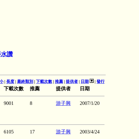
淨水讚
小
|
長度
|
最終類別
|
下載次數
|
推薦
|
提供者
|
日期
|
發行
下載次數
推薦
提供者
日期
9001
8
游子興
2007/1/20
6105
17
游子興
2003/4/24