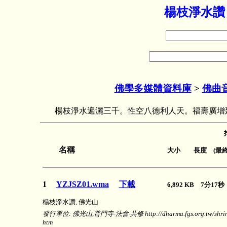
楊枝淨水讚
佛學多媒體資料庫
>
佛曲
楊枝淨水遍灑三千。性空八德利人天。福壽廣增
名稱
大小 長度 (最終
1
YZJSZ01.wma
下載
6,892 KB 7分17
楊枝淨水讚, 佛光山
發行單位: 佛光山,普門寺-法會‧共修 http://dharma.fgs.org.tw/shrine/
htm