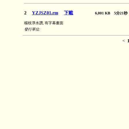
2
YZJSZ01.rm
下載
6,001 KB 5分21
楊枝淨水讚, 有字幕畫面
發行單位:
<