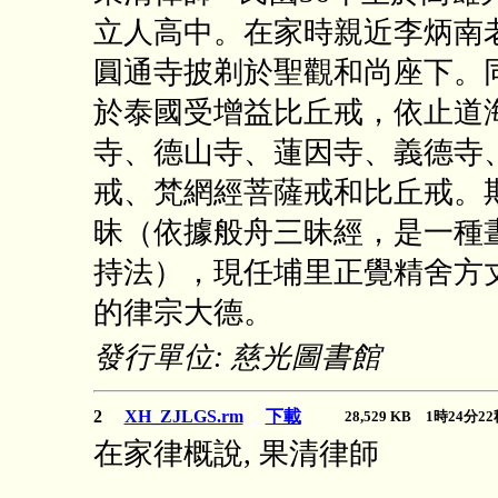
立人高中。在家時親近李炳南
圓通寺披剃於聖觀和尚座下。
於泰國受增益比丘戒，依止道
寺、德山寺、蓮因寺、義德寺
戒、梵網經菩薩戒和比丘戒。
昧（依據般舟三昧經，是一種
持法），現任埔里正覺精舍方
的律宗大德。
發行單位: 慈光圖書館
2
XH_ZJLGS.rm
下載
28,529 KB 1時24分
在家律概說, 果清律師