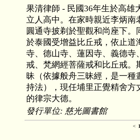
果清律師 - 民國36年生於
立人高中。在家時親近李炳南
圓通寺披剃於聖觀和尚座下。
於泰國受增益比丘戒，依止道
寺、德山寺、蓮因寺、義德寺
戒、梵網經菩薩戒和比丘戒。
昧（依據般舟三昧經，是一種
持法），現任埔里正覺精舍方
的律宗大德。
發行單位: 慈光圖書館
<